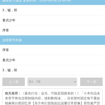
最新章节预览 更新时间：2024-05-06 23:44:48
3，嘘，听
童贞少年
序章
全部章节列表
序章
童贞少年
3，嘘，听
上一页
下一页
相关推荐：
《暮色行光：这光，可能是我撩来的！》「※本作品未
来章节将包含限制级内容，请斟酌阅读。」目前暂时固定每
千重妖
镜
麻家白熊回忆录【东方奇幻冒险励志温馨日常群像】
双性被严厉