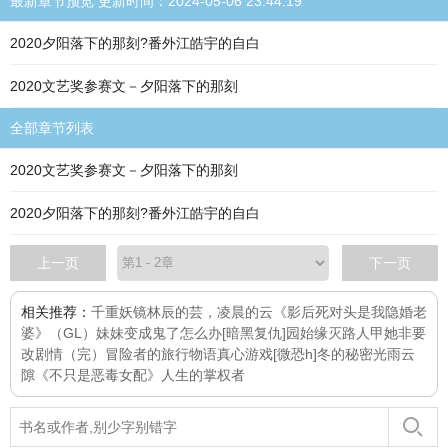
最新章节预览 更新时间：2024-05-06 23:44:19
2020夕阳落下的那刻?番外江皓宇的自白
2020文艺奖参赛文－夕阳落下的那刻
全部章节列表
2020文艺奖参赛文－夕阳落下的那刻
2020夕阳落下的那刻?番外江皓宇的自白
上一页
下一页
相关推荐：
千重妖镜
林辰的芸，凌晨的云
《影后死对头是我隐婚老
婆》（GL）
妹妹变成鬼了怎么办[暗黑复仇]
园始缘灭
路人甲她非要
改剧情（完）
冒险者的旅行物语
真心游戏[微恐h]
冬的秘密
光雨云
隙
《不只是恶毒女配》
人生的掌权者