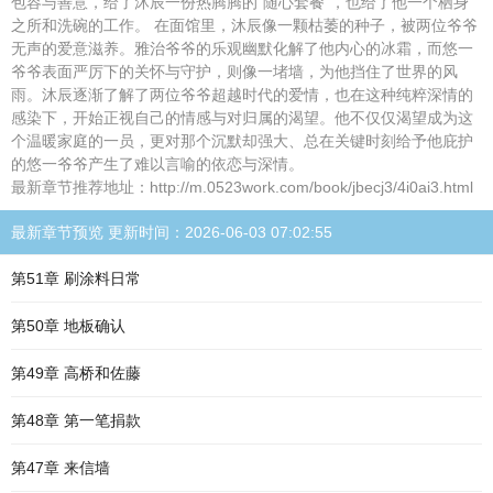
包容与善意，给了沐辰一份热腾腾的“随心套餐”，也给了他一个栖身
之所和洗碗的工作。 在面馆里，沐辰像一颗枯萎的种子，被两位爷爷
无声的爱意滋养。雅治爷爷的乐观幽默化解了他内心的冰霜，而悠一
爷爷表面严厉下的关怀与守护，则像一堵墙，为他挡住了世界的风
雨。沐辰逐渐了解了两位爷爷超越时代的爱情，也在这种纯粹深情的
感染下，开始正视自己的情感与对归属的渴望。他不仅仅渴望成为这
个温暖家庭的一员，更对那个沉默却强大、总在关键时刻给予他庇护
的悠一爷爷产生了难以言喻的依恋与深情。
最新章节推荐地址：http://m.0523work.com/book/jbecj3/4i0ai3.html
最新章节预览 更新时间：2026-06-03 07:02:55
第51章 刷涂料日常
第50章 地板确认
第49章 高桥和佐藤
第48章 第一笔捐款
第47章 来信墙