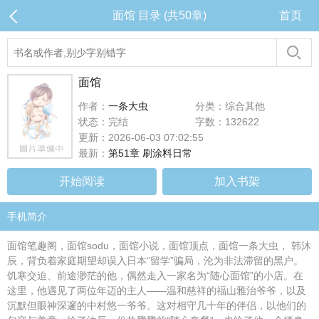
面馆 目录 (共50章)
首页
面馆
作者：
一条大虫
分类：综合其他
状态：完结
字数：132622
更新：2026-06-03 07:02:55
最新：
第51章 刷涂料日常
开始阅读
加入书架
手机简介
面馆笔趣阁，面馆sodu，面馆小说，面馆顶点，面馆一条大虫， 韩沐
辰，背负着家庭期望却误入日本“留学”骗局，沦为非法滞留的黑户。
饥寒交迫、前途渺茫的他，偶然走入一家名为“随心面馆”的小店。在
这里，他遇见了两位年迈的主人——温和慈祥的福山雅治爷爷，以及
沉默但眼神深邃的中村悠一爷爷。这对相守几十年的伴侣，以他们的