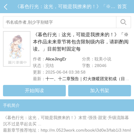
《暮色行光：这光，可能是我撩来的！》「※本作品未来章节将包含限制级内容，请斟酌阅读。」目前暂时固定每 目录 (共14章)
首页
《暮色行光：这光，可能是我撩来的！》「※
本作品未来章节将包含限制级内容，请斟酌阅
读。」目前暂时固定每
作者：
AliceJingEr
分类：耽美小说
状态：完结
字数：28046
更新：2025-06-04 03:38:58
最新：
十一、十二章预告｜灯火微暖团宠初成（目前连载至第十章，#十一、十二章将於下周二早上8点更新！）
开始阅读
加入书架
手机简介
《暮色行光：这光，可能是我撩来的！》末世·强强·甜宠·升级流陈暮
沉不过是早起去买 ...
最新章节推荐地址：http://m.0523work.com/book/i3d0e3/fab1i3.html