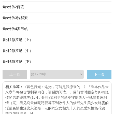
角s外传2薛庭
角s外传3沈群安
角s外传4罗节帆
番外1修罗场（上）
番外2修罗场（中）
番外3修罗场（下）
上一页
下一页
相关推荐：
《暮色行光：这光，可能是我撩来的！》「※本作品未
来章节将包含限制级内容，请斟酌阅读。」目前暂时固定每
[GB]抵
债的男老婆
越界(1vN，骨科)
某柯学的黑巫守则
路人甲她非要改剧
情（完）
看见乌云就眨眨眼
等不到收件人的信纸先生
美少女晓雯的
淫乱色情生活
比永远短一点的约定
女相
九十天的恋爱
水性杨花篇：
糙汉的终结者，H