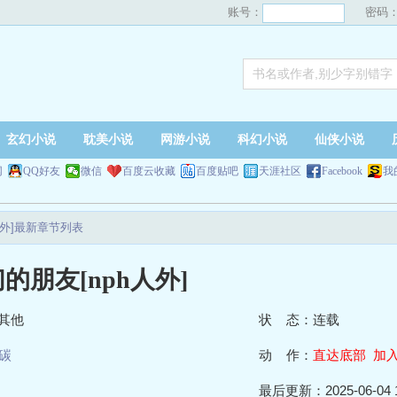
账号：
密码
玄幻小说
耽美小说
网游小说
科幻小说
仙侠小说
网
QQ好友
微信
百度云收藏
百度贴吧
天涯社区
Facebook
我
人外]最新章节列表
的朋友[nph人外]
其他
状 态：连载
碳
动 作：
直达底部
加
最后更新：2025-06-04 1