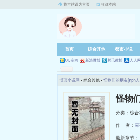
将本站设为首页
收藏本站
首页
综合其他
都市小说
QQ空间
新浪微博
腾讯微博
人人
博蓝小说网
- 综合其他 -
怪物们的朋友[nph
怪物们
分类：综合
作 者：
晕
最新章节：