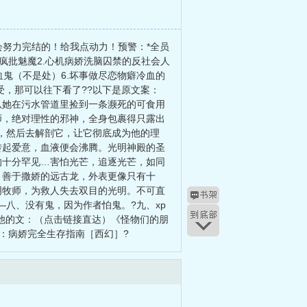
会努力完结的！给我点动力！预警：*全员
疯批魅魔2.心机病娇洗脑囚禁的反社会人
吸血鬼（不是处）6.坏事做尽恋物癖冷血的
受，那可以往下看了??以下是原文案：
从她在污水管道里捡到一条濒死的可食用
师，绝对理性的邪神，全身包裹得只露出
，然后去解剖它，让它彻底成为他的理
转起爱意，血液便会沸腾。光明神殿的圣
的十分罕见…害怕光芒，追逐光芒，如同
、善于撒娇的远古龙，外表更像只有十
光明牧师，为救人失去双目的光明。不可直
八、没有鬼，因为作者怕鬼。?九、xp
其他的文：（点击链接直达）《怪物们的朋
病娇：病娇完全生存指南［西幻］?