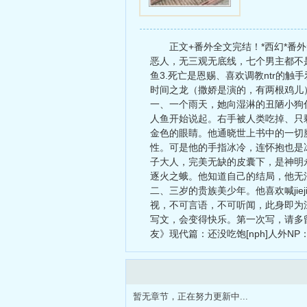
正文+番外全文完结！*西幻*番
恶人，无三观无底线，七个男主都不是
鱼3.死亡是恩赐、喜欢调教ntr的触
时间之龙（撒娇是演的，有两根鸡儿
一、一个雨天，她向湿淋的丑陋小狗
人鱼开始说起。右手被人类吃掉、只
金色的眼睛。他通晓世上书中的一切
性。可是他的手指冰冷，连怀抱也是
子大人，完美无缺的皮囊下，是神明
逐火之蛾。他知道自己的结局，他无
二、三岁的贵族美少年。他喜欢喊ji
视，不可言语，不可听闻，此身即为
写文，会变得快乐。第一次写，请多
友》现代篇：还没吃饱[nph]人外NP
暂无章节，正在努力更新中...