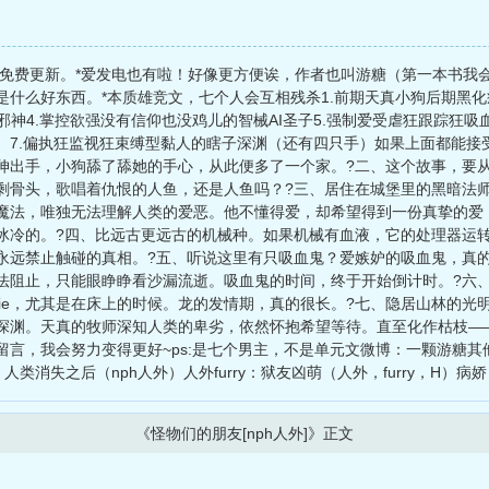
外免费更新。*爱发电也有啦！好像更方便诶，作者也叫游糖（第一本书我
什么好东西。*本质雄竞文，七个人会互相残杀1.前期天真小狗后期黑化
手邪神4.掌控欲强没有信仰也没鸡儿的智械AI圣子5.强制爱受虐狂跟踪狂
）7.偏执狂监视狂束缚型黏人的瞎子深渊（还有四只手）如果上面都能接
伸出手，小狗舔了舔她的手心，从此便多了一个家。?二、这个故事，要
剩骨头，歌唱着仇恨的人鱼，还是人鱼吗？?三、居住在城堡里的黑暗法
魔法，唯独无法理解人类的爱恶。他不懂得爱，却希望得到一份真挚的爱
冰冷的。?四、比远古更远古的机械种。如果机械有血液，它的处理器运
永远禁止触碰的真相。?五、听说这里有只吸血鬼？爱嫉妒的吸血鬼，真
法阻止，只能眼睁睁看沙漏流逝。吸血鬼的时间，终于开始倒计时。?六
ejie，尤其是在床上的时候。龙的发情期，真的很长。?七、隐居山林的
深渊。天真的牧师深知人类的卑劣，依然怀抱希望等待。直至化作枯枝——
留言，我会努力变得更好~ps:是七个男主，不是单元文微博：一颗游糖
：人类消失之后（nph人外）人外furry：狱友凶萌（人外，furry，H）
《怪物们的朋友[nph人外]》正文