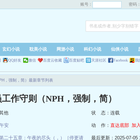
账号：
密码
玄幻小说
耽美小说
网游小说
科幻小说
仙侠小说
网
QQ好友
微信
百度云收藏
百度贴吧
天涯社区
Facebook
我
PH，强制，简）最新章节列表
员工作守则（NPH，强制，简）
其他
状 态：连载
午安
动 作：
直达底部
加
第二十五章：午夜的尽头（，）［停更请
最后更新：2025-07-05 1