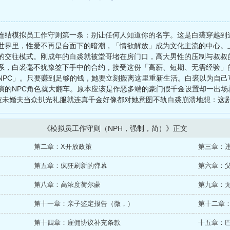
lass=l_fot2954字
连结模拟员工作守则第一条：别让任何人知道你的名字。这是白裘穿越到
世界里，性爱不再是台面下的暗潮，「情欲解放」成为文化主流的中心。
的交往模式。刚成年的白裘就被堂哥堵在房门口，高大男性的压制与叔叔
系，白裘毫不犹豫签下手中的合约，接受这份「高薪、短期、无需经验」
NPC」。只要赚到足够的钱，她要立刻搬离这里重新生活。白裘以为自己
演的NPC角色就大翻车。原本应该是作恶多端的豪门假千金设置却一出场
时被未婚夫当众扒光礼服就连真千金好像都对她意图不轨白裘崩溃地想：这
《模拟员工作守则（NPH，强制，简）》正文
第二章：X开放政策
第三章：
第五章：疯狂刷新的弹幕
第六章：
第八章：高浓度荷尔蒙
第九章：
第十一章：亲子鉴定报告（微，）
第十二章：
第十四章：雇佣协议补充条款
十五章：巴