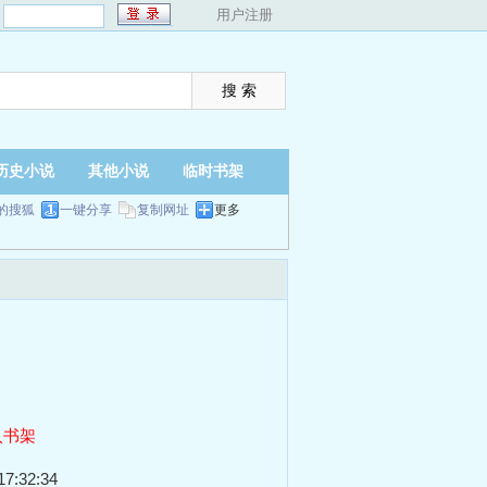
：
用户注册
历史小说
其他小说
临时书架
的搜狐
一键分享
复制网址
更多
入书架
7:32:34