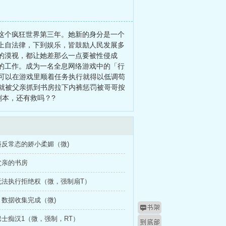
这个疯狂世界第三年。她新的身分是一个
上自法律，下到娱乐，皆鼓励人民发展多
的漠视，都让她差那么一点要被性侵成
的工作。成为一名全息网络游戏中的「行
可以在游戏里顺着任务执行就得以低调苟
就被父亲抓到书房拉下内裤惩罚被哥哥按
剧本，还有救吗？?
违反常态的娇小柔媚（微)
父亲的书房
无法执行拒绝权（微，强制扇T）
数据收集完成（微)
士痴汉1（微，强制，RT）