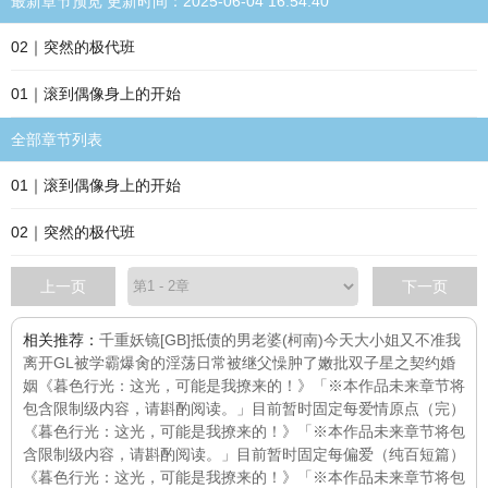
最新章节预览 更新时间：2025-06-04 16:54:40
02｜突然的极代班
01｜滚到偶像身上的开始
全部章节列表
01｜滚到偶像身上的开始
02｜突然的极代班
上一页
下一页
相关推荐：
千重妖镜
[GB]抵债的男老婆
(柯南)今天大小姐又不准我
离开GL
被学霸爆肏的淫荡日常
被继父懆肿了嫩批
双子星之契约婚
姻
《暮色行光：这光，可能是我撩来的！》「※本作品未来章节将
包含限制级内容，请斟酌阅读。」目前暂时固定每
爱情原点（完）
《暮色行光：这光，可能是我撩来的！》「※本作品未来章节将包
含限制级内容，请斟酌阅读。」目前暂时固定每
偏爱（纯百短篇）
《暮色行光：这光，可能是我撩来的！》「※本作品未来章节将包