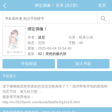
绑定偶像！ 目录 (共2章)
首页
绑定偶像！
作者：
波尼
分类：耽美小说
状态：完结
字数：48
更新：2025-06-04 16:54:40
最新：
02｜突然的极代班
开始阅读
加入书架
手机简介
滚下楼梯後居然和喜欢的演员交换身体了？！面对即将开拍的新戏和
综艺节目，谢凡钰只想 ...
最新章节推荐地址：
http://m.0523work.com/book/bbd0e3/g1b1i3.html