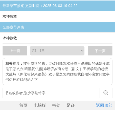
最新章节预览 更新时间：2025-06-03 19:04:22
求神救救
全部章节列表
求神救救
上一页
下一页
相关推荐：
转生成猪的我，突破只能靠双修
俺不是耕田的
妹妹变成
鬼了怎么办[暗黑复仇]
情难断
岁岁有今朝［甜文］
王者学院的超级
大乱炖
《你化妆起来很美》
双子星之契约婚姻
我自倾怀
魔女的故事
书
伪神游戏
烈焰之下
首页
电脑版
书架
足迹
↑返回顶部