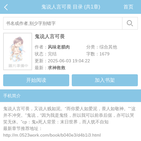
鬼说人言可畏 目录 (共1章)
首页
鬼说人言可畏
作者：
风味老腊肉
分类：综合其他
状态：完结
字数：1679
更新：2025-06-03 19:04:22
最新：
求神救救
开始阅读
加入书架
手机简介
鬼说人言可畏，又说人贱如泥。“而你爱人如爱泥，畏人如敬神。”“这
并不冲突。”鬼说，“因为我是鬼怪，所以我可以前恭后倨，亦可以哭
笑无休。”cp：鬼x死人背景：末日世界，而人犹不自知
最新章节推荐地址：
http://m.0523work.com/book/b040e3/d4b1i3.html