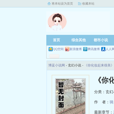
将本站设为首页
收藏本站
首页
综合其他
都市小说
QQ空间
新浪微博
腾讯微博
人人
博蓝小说网
- 玄幻小说 -
《你化妆起来很美》
《你
分类：玄幻
作 者：
骑
最新章节：