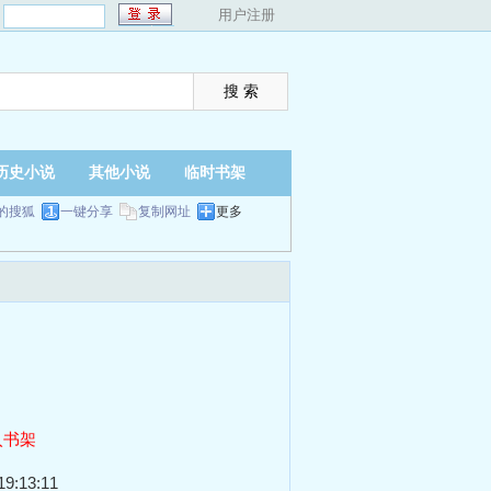
：
用户注册
历史小说
其他小说
临时书架
的搜狐
一键分享
复制网址
更多
入书架
9:13:11