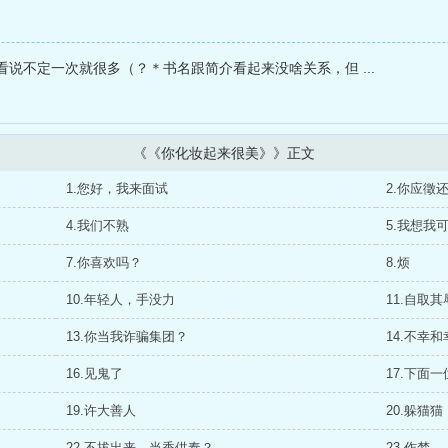
说不定一次就很多（？＊书名跟简介看起来没啥关系，但 ...
《《你化妆起来很美》》正文
1.您好，我来面试
2.你应徵
4.我们不熟
5.我想我
7.你喜欢吗？
8.烦
10.年轻人，手没力
11.自取其
13.你当我诈骗集团？
14.不幸
16.见鬼了
17.下面一
19.许大善人
20.躲猫猫
22.不拔出来，当香供奉？
23.作梦