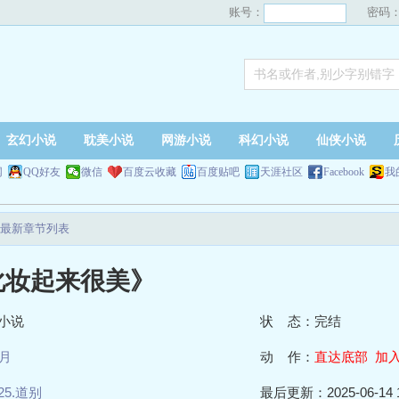
账号：
密码
玄幻小说
耽美小说
网游小说
科幻小说
仙侠小说
网
QQ好友
微信
百度云收藏
百度贴吧
天涯社区
Facebook
我
最新章节列表
化妆起来很美》
小说
状 态：完结
月
动 作：
直达底部
加
25.道别
最后更新：2025-06-14 1