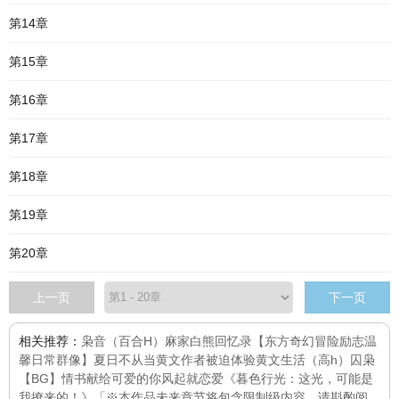
第14章
第15章
第16章
第17章
第18章
第19章
第20章
上一页
下一页
相关推荐：
枭音（百合H）
麻家白熊回忆录【东方奇幻冒险励志温
馨日常群像】
夏日不从
当黄文作者被迫体验黄文生活（高h）
囚枭
【BG】情书献给可爱的你
风起就恋爱
《暮色行光：这光，可能是
我撩来的！》「※本作品未来章节将包含限制级内容，请斟酌阅