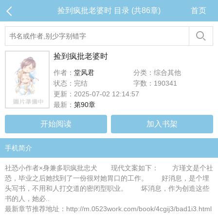
捡到疯批老婆时 目录 (共86章)
首页
捡到疯批老婆时
作者：
堂风君
分类：综合其他
状态：完结
字数：190341
更新：2025-07-02 12:14:57
最新：
第90章
开始阅读
加入书架
手机简介
社恐小作者×身兼多职疯批忠犬 现代文案如下： 方瑾文是个社
恐，毕业之后她找到了一份很对她胃口的工作。 好消息，是个埋
头写书，不用和人打交道的密闭型职业。 坏消息，作为创造这些
书的人，她必..
最新章节推荐地址：http://m.0523work.com/book/4cgij3/bad1i3.html