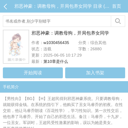
邪恶神豪：调教母狗，开局包养女同学 目录 (共10章)
首页
邪恶神豪：调教母狗，开局包养女同学
作者：
w1030456435
分类：综合其他
状态：连载
字数：26880
更新：2025-06-05 10:17:29
最新：
第10章是什么
开始阅读
加入书架
手机简介
【男性向】【BG】【H】王超民得到邪恶神豪系统。只要调教母狗，
就能获得金钱。在系统的指引下，他购买了丑女马睿乔的初夜。在性
交前，他让马睿乔朗读《百花性学》，学习性知识。第一次性交后，
他包养了马睿乔。开始了自己的邪恶生活。备注：马睿乔，十九岁，
一位丑女。军训时，王超民受性激素的影响，误以为她是美女。