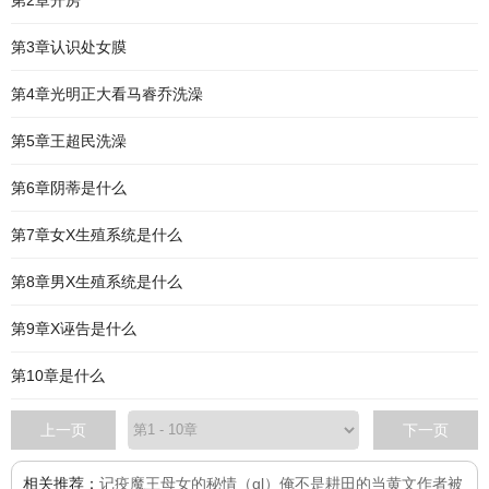
第2章开房
第3章认识处女膜
第4章光明正大看马睿乔洗澡
第5章王超民洗澡
第6章阴蒂是什么
第7章女X生殖系统是什么
第8章男X生殖系统是什么
第9章X诬告是什么
第10章是什么
上一页
下一页
相关推荐：
记疫
魔王母女的秘情（gl）
俺不是耕田的
当黄文作者被