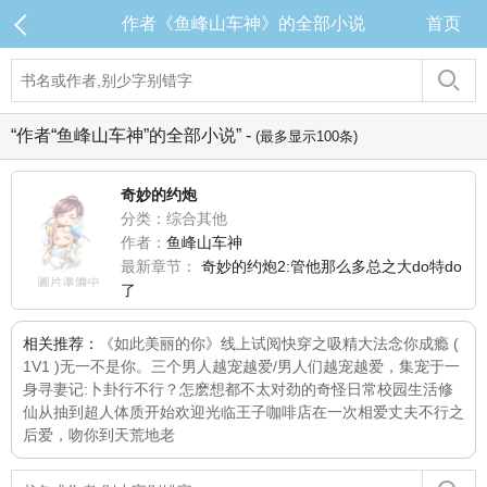
作者《鱼峰山车神》的全部小说
首页
“作者“鱼峰山车神”的全部小说” -
(最多显示100条)
奇妙的约炮
分类：综合其他
作者：
鱼峰山车神
最新章节：
奇妙的约炮2:管他那么多总之大do特do
了
相关推荐：
《如此美丽的你》线上试阅
快穿之吸精大法
念你成瘾 (
1V1 )
无一不是你。
三个男人越宠越爱/男人们越宠越爱，集宠于一
身
寻妻记:卜卦行不行？
怎麽想都不太对劲的奇怪日常校园生活
修
仙从抽到超人体质开始
欢迎光临王子咖啡店
在一次相爱
丈夫不行之
后
爱，吻你到天荒地老