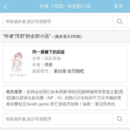
作者《浑邪》的全部小说
首页
“作者“浑邪”的全部小说” -
(最多显示100条)
同一屋檐下的囚徒
分类：综合其他
作者：
浑邪
最新章节：
第32章 惩罚我吧
相关推荐：
造神运动
我们未来再聚
净秋
[综]喵咪咖啡馆
君逝之夏
[黑
篮]傻白甜滚出娱乐圈（NP，H）
光阴の少女
轮回千万次
半糖的青
春
佐樱短文
Death game 死亡游戏开始咯！
辐射：重启范布伦