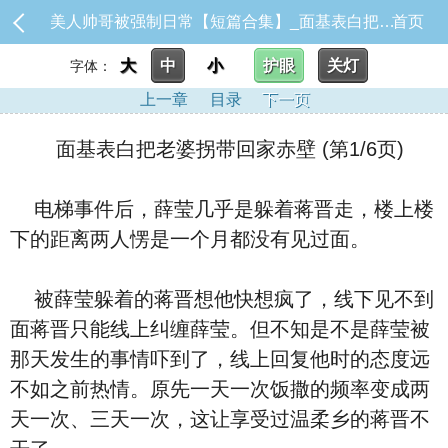
美人帅哥被强制日常【短篇合集】_面基表白把老婆拐带回家赤壁
首页
大
中
小
护眼
关灯
字体：
上一章
目录
下一页
面基表白把老婆拐带回家赤壁 (第1/6页)
电梯事件后，薛莹几乎是躲着蒋晋走，楼上楼
下的距离两人愣是一个月都没有见过面。
被薛莹躲着的蒋晋想他快想疯了，线下见不到
面蒋晋只能线上纠缠薛莹。但不知是不是薛莹被
那天发生的事情吓到了，线上回复他时的态度远
不如之前热情。原先一天一次饭撒的频率变成两
天一次、三天一次，这让享受过温柔乡的蒋晋不