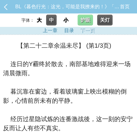
BL《暮色行光：这光，可能是我撩来的！》「※本作品未来章节将包含限制级内容，请斟酌阅读。」目前暂时固_【第二十二章余温未尽】
首页
大
中
小
护眼
关灯
字体：
上一章
目录
下一页
【第二十二章余温未尽】 (第1/3页)
连日的Y霾终於散去，南部基地难得迎来一场
清晨微雨。
暮沉靠在窗边，看着玻璃窗上映出模糊的倒
影，心情前所未有的平静。
经历过星隐试炼的连番激战後，这一刻的安宁
反而让人有些不真实。