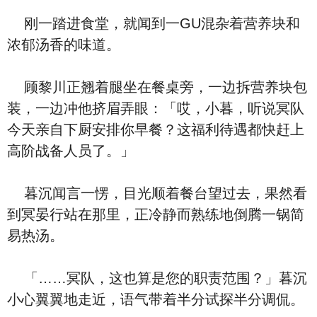
刚一踏进食堂，就闻到一GU混杂着营养块和
浓郁汤香的味道。
顾黎川正翘着腿坐在餐桌旁，一边拆营养块包
装，一边冲他挤眉弄眼：「哎，小暮，听说冥队
今天亲自下厨安排你早餐？这福利待遇都快赶上
高阶战备人员了。」
暮沉闻言一愣，目光顺着餐台望过去，果然看
到冥晏行站在那里，正冷静而熟练地倒腾一锅简
易热汤。
「……冥队，这也算是您的职责范围？」暮沉
小心翼翼地走近，语气带着半分试探半分调侃。