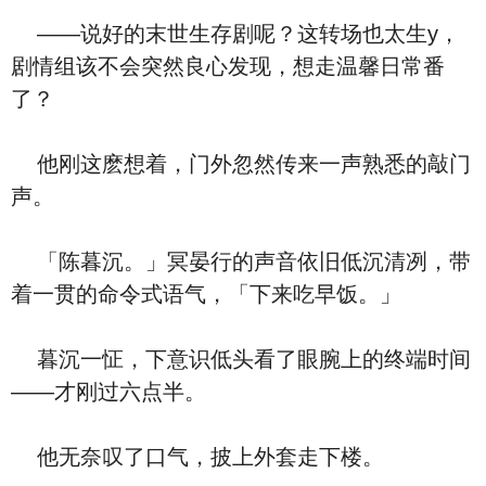
——说好的末世生存剧呢？这转场也太生y，
剧情组该不会突然良心发现，想走温馨日常番
了？
他刚这麽想着，门外忽然传来一声熟悉的敲门
声。
「陈暮沉。」冥晏行的声音依旧低沉清冽，带
着一贯的命令式语气，「下来吃早饭。」
暮沉一怔，下意识低头看了眼腕上的终端时间
——才刚过六点半。
他无奈叹了口气，披上外套走下楼。