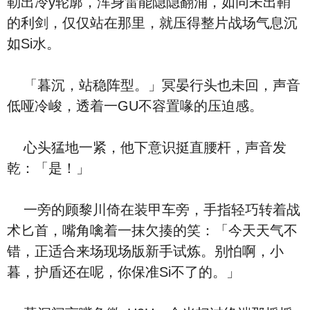
勒出冷y轮廓，浑身雷能隐隐翻涌，如同未出鞘
的利剑，仅仅站在那里，就压得整片战场气息沉
如Si水。
「暮沉，站稳阵型。」冥晏行头也未回，声音
低哑冷峻，透着一GU不容置喙的压迫感。
心头猛地一紧，他下意识挺直腰杆，声音发
乾：「是！」
一旁的顾黎川倚在装甲车旁，手指轻巧转着战
术匕首，嘴角噙着一抹欠揍的笑：「今天天气不
错，正适合来场现场版新手试炼。别怕啊，小
暮，护盾还在呢，你保准Si不了的。」