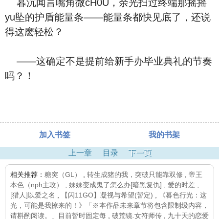
暮沉闻言嘴角微cH0U，余光扫过终端那摇摇
yu坠的护盾能量条——能量条都快见底了，还说
得这麽轻松？
——这确定不是提前给新手办毕业典礼的节奏
吗？！
加入书签
我的书架
上一章
目录
下一页
相关推荐：
糖突（GL）
,
转生成猪的我，突破只能靠双修
,
帝王
本色（nph主攻）
,
妹妹变成鬼了怎么办[暗黑复仇]
,
爱的时差
,
[猎人]以爱之名
,
【闪11GO】凝视与希望(暂定)
,
《暮色行光：这
光，可能是我撩来的！》「※本作品未来章节将包含限制级内容，
请斟酌阅读。」目前暂时固定每
,
破荒镜.女符师传
,
九十天的恋爱