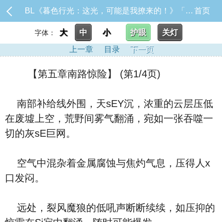
BL《暮色行光：这光，可能是我撩来的！》「※本作品未来章节将包含限制级内容，请斟酌阅读。」目前暂时固_【第五章南路惊险】
首页
大
中
小
护眼
关灯
字体：
上一章
目录
下一页
【第五章南路惊险】 (第1/4页)
南部补给线外围，天sEY沉，浓重的云层压低
在废墟上空，荒野间雾气翻涌，宛如一张吞噬一
切的灰sE巨网。
空气中混杂着金属腐蚀与焦灼气息，压得人x
口发闷。
远处，裂风魔狼的低吼声断断续续，如压抑的