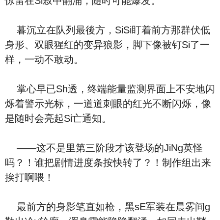
惊雷在Si寂中翻涌，随时可能爆发。
暮沉立在队列最後方，SiSi盯着前方那群伏低
身形、双眼猩红的变异狼影，脚下像被钉Si了一
样，一动不敢动。
掌心早已Sh透，终端能量监测界面上不安地闪
烁着警示光标，一道道刺眼的红光不断闪烁，像
是随时会亮起Si亡通知。
——这不是里第三阶段才该登场的JiNg英怪
吗？！谁把剧情进度条按快转了？！制作组出来
挨打啊喂！
最前方的身影笔直如枪，黑sE军装在晨雾间g