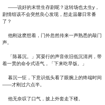
——说好的末世生存剧呢？这转场也太生y，
剧情组该不会突然良心发现，想走温馨日常番
了？
他刚这麽想着，门外忽然传来一声熟悉的敲门
声。
「陈暮沉。」冥晏行的声音依旧低沉清冽，带
着一贯的命令式语气，「下来吃早饭。」
暮沉一怔，下意识低头看了眼腕上的终端时间
——才刚过六点半。
他无奈叹了口气，披上外套走下楼。