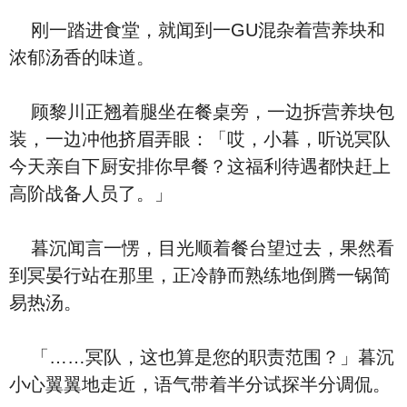
刚一踏进食堂，就闻到一GU混杂着营养块和
浓郁汤香的味道。
顾黎川正翘着腿坐在餐桌旁，一边拆营养块包
装，一边冲他挤眉弄眼：「哎，小暮，听说冥队
今天亲自下厨安排你早餐？这福利待遇都快赶上
高阶战备人员了。」
暮沉闻言一愣，目光顺着餐台望过去，果然看
到冥晏行站在那里，正冷静而熟练地倒腾一锅简
易热汤。
「……冥队，这也算是您的职责范围？」暮沉
小心翼翼地走近，语气带着半分试探半分调侃。