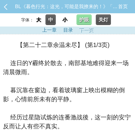
BL《暮色行光：这光，可能是我撩来的！》「※本作品未来章节将包含限制级内容，请斟酌阅读。」目前暂时固_【第二十二章余温未尽】
首页
大
中
小
护眼
关灯
字体：
上一章
目录
下一页
【第二十二章余温未尽】 (第1/3页)
连日的Y霾终於散去，南部基地难得迎来一场
清晨微雨。
暮沉靠在窗边，看着玻璃窗上映出模糊的倒
影，心情前所未有的平静。
经历过星隐试炼的连番激战後，这一刻的安宁
反而让人有些不真实。