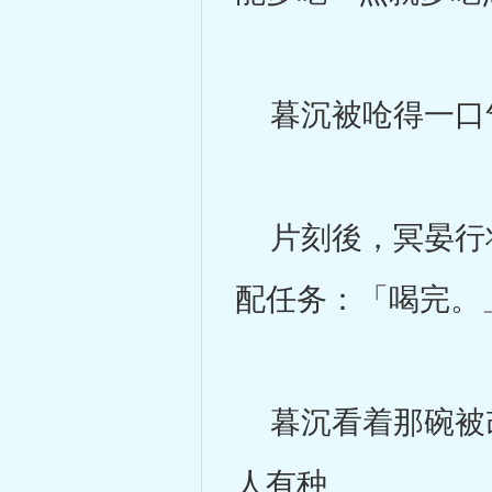
暮沉被呛得一口气
片刻後，冥晏行将
配任务：「喝完。
暮沉看着那碗被改
人有种