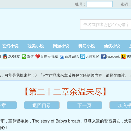
账号：
密码
玄幻小说
耽美小说
网游小说
科幻小说
仙侠小说
网
QQ好友
微信
百度云收藏
百度贴吧
天涯社区
Facebook
我
光，可能是我撩来的！》「※本作品未来章节将包含限制级内容，请斟酌阅读。
【第二十二章余温未尽】
一章
返回目录
下一页
加入
晴雨
,
至尊猎艳路
,
The story of Babys breath
,
珊珊来迟的警察男友
,
戏弄
明心》