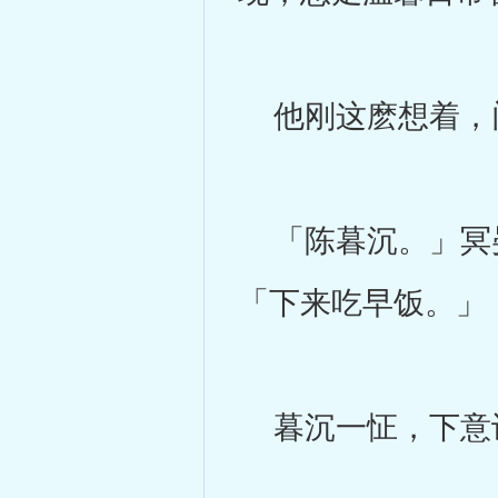
他刚这麽想着，
「陈暮沉。」冥晏
「下来吃早饭。」
暮沉一怔，下意识