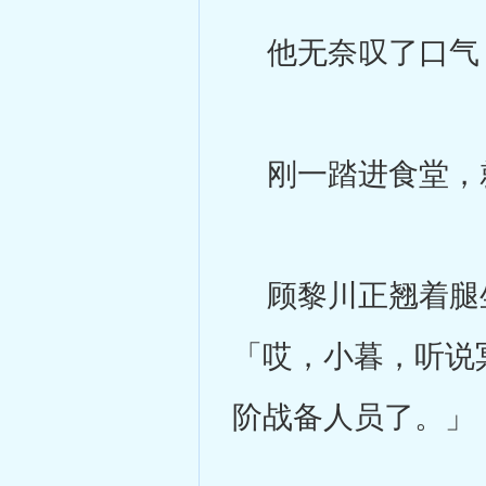
他无奈叹了口气
刚一踏进食堂，就
顾黎川正翘着腿坐
「哎，小暮，听说
阶战备人员了。」