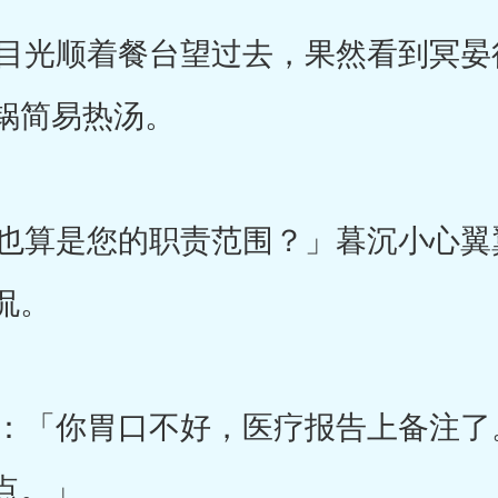
光顺着餐台望过去，果然看到冥晏
锅简易热汤。
算是您的职责范围？」暮沉小心翼
侃。
「你胃口不好，医疗报告上备注了。
点。」