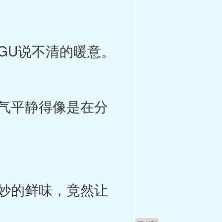
GU说不清的暖意。
气平静得像是在分
妙的鲜味，竟然让