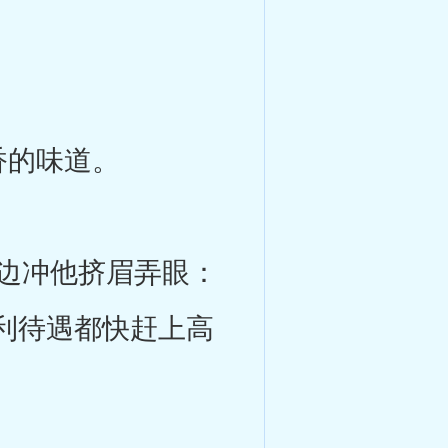
香的味道。
边冲他挤眉弄眼：
利待遇都快赶上高