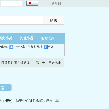
：
用户注册
历史小说
其他小说
临时书架
的搜狐
一键分享
复制网址
更多
」目前暂时固在线阅读
- 【第二十二章余温未
翻页
夜间
书签
（NPH)
,
我要带你逃往余晖
,
记疫
,
真