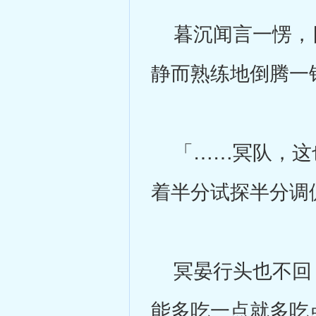
暮沉闻言一愣，目
静而熟练地倒腾一
「……冥队，这也
着半分试探半分调
冥晏行头也不回：
能多吃一点就多吃