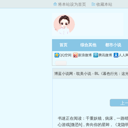
将本站设为首页
收藏本站
首页
综合其他
都市小说
QQ空间
新浪微博
腾讯微博
人人
博蓝小说网
- 耽美小说 -
BL《暮色行光：这
尽】
上
书迷正在阅读：
千重妖镜
,
病床
,
一路
心游戏[微恐h]
,
奔向你的星眸
,
《龙隐