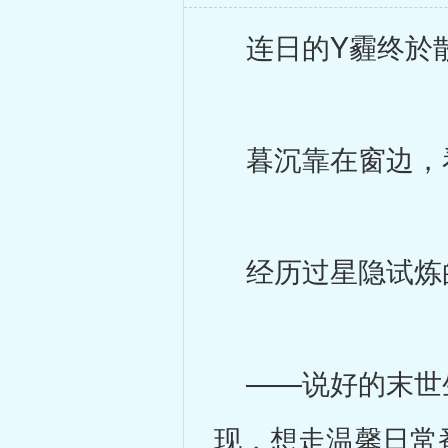
连日的Y霾终於散
暮沉靠在窗边，看
经历过星隐试炼的
——说好的末世生
现，想走温馨日常