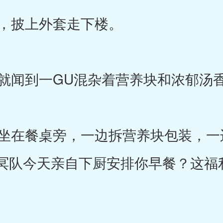
，披上外套走下楼。
闻到一GU混杂着营养块和浓郁汤
在餐桌旁，一边拆营养块包装，一
冥队今天亲自下厨安排你早餐？这福