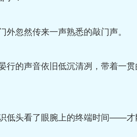
门外忽然传来一声熟悉的敲门声。
行的声音依旧低沉清冽，带着一贯
低头看了眼腕上的终端时间——才