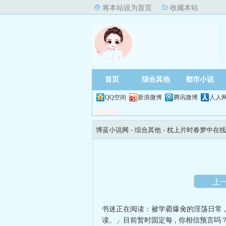
将本站设为首页
收藏本站
首页
综合其他
都市小说
QQ空间
新浪微博
腾讯微博
人人
博蓝小说网
- 综合其他 -
枕上片时春梦中在线
上
书迷正在阅读：
被学霸爆肏的淫荡日常
读。」目前暂时固定每
,
你相信预言吗