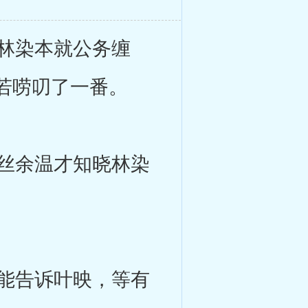
林染本就公务缠
若唠叨了一番。
丝余温才知晓林染
能告诉叶映，等有