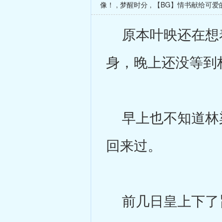
像！
,
梦醒时分
,
【BG】情书献给可爱
原本叶映还在想着
身，晚上还没等到
早上也不知道林染
回来过。
前几日皇上下了旨