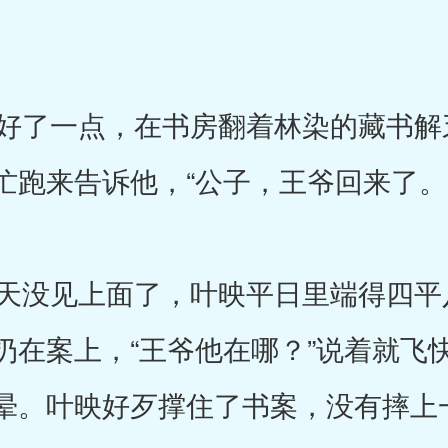
了一点，在书房翻着林染的藏书解
忙跑来告诉他，“公子，王爷回来了。
没见上面了，叶映平日里端得四平
扔在案上，“王爷他在哪？”说着就飞
晕。叶映好歹撑住了书案，没有摔上