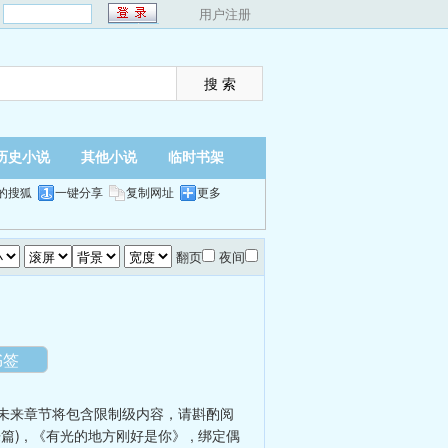
：
用户注册
历史小说
其他小说
临时书架
的搜狐
一键分享
复制网址
更多
翻页
夜间
书签
未来章节将包含限制级内容，请斟酌阅
篇)
,
《有光的地方刚好是你》
,
绑定偶