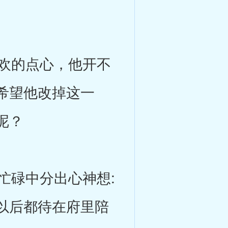
欢的点心，他开不
希望他改掉这一
呢？
碌中分出心神想:
以后都待在府里陪