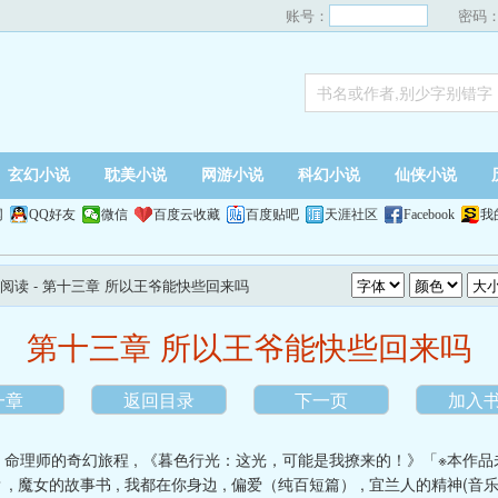
账号：
密码
玄幻小说
耽美小说
网游小说
科幻小说
仙侠小说
网
QQ好友
微信
百度云收藏
百度贴吧
天涯社区
Facebook
我
阅读
- 第十三章 所以王爷能快些回来吗
第十三章 所以王爷能快些回来吗
一章
返回目录
下一页
加入
,
命理师的奇幻旅程
,
《暮色行光：这光，可能是我撩来的！》「※本作品
？
,
魔女的故事书
,
我都在你身边
,
偏爱（纯百短篇）
,
宜兰人的精神(音乐