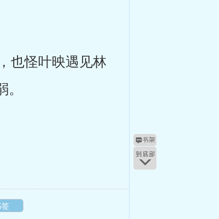
，也怪叶映遇见林
弱。
书签