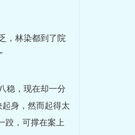
乏，林染都到了院
”
八稳，现在却一分
快起身，然而起得太
一跤，可撑在案上